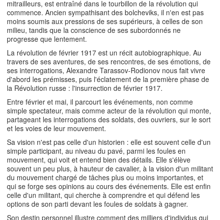
mitrailleurs, est entraîné dans le tourbillon de la révolution qui
commence. Ancien sympathisant des bolcheviks, il n'en est pas
moins soumis aux pressions de ses supérieurs, à celles de son
milieu, tandis que la conscience de ses subordonnés ne
progresse que lentement.
La révolution de février 1917 est un récit autobiographique. Au
travers de ses aventures, de ses rencontres, de ses émotions, de
ses interrogations, Alexandre Tarassov-Rodionov nous fait vivre
d'abord les prémisses, puis l'éclatement de la première phase de
la Révolution russe : l'insurrection de février 1917.
Entre février et mai, il parcourt les événements, non comme
simple spectateur, mais comme acteur de la révolution qui monte,
partageant les interrogations des soldats, des ouvriers, sur le sort
et les voies de leur mouvement.
Sa vision n'est pas celle d'un historien : elle est souvent celle d'un
simple participant, au niveau du pavé, parmi les foules en
mouvement, qui voit et entend bien des détails. Elle s'élève
souvent un peu plus, à hauteur de cavalier, à la vision d'un militant
du mouvement chargé de tâches plus ou moins importantes, et
qui se forge ses opinions au cours des événements. Elle est enfin
celle d'un militant, qui cherche à comprendre et qui défend les
options de son parti devant les foules de soldats à gagner.
Son destin personnel illustre comment des milliers d'individus qui