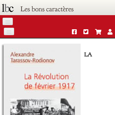
Les bons caractères
Accueil
Catalogue
LA
Agenda
Commandes
Livres électroniques gratuits
Lettre d'information
Contact