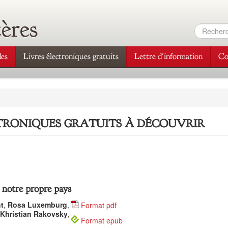
tères
Form
de
es
Livres électroniques gratuits
Lettre d'information
Co
rec
CTRONIQUES GRATUITS À DÉCOUVRIR
 notre propre pays
t
,
Rosa Luxemburg
,
Format pdf
Khristian Rakovsky
,
Format epub