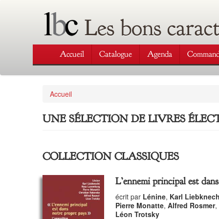
Les bons carac
Accueil
Catalogue
Agenda
Command
Accueil
UNE SÉLECTION DE LIVRES ÉLE
COLLECTION CLASSIQUES
L’ennemi principal est dans
écrit par
Lénine
,
Karl Liebknech
Pierre Monatte
,
Alfred Rosmer
,
Léon Trotsky