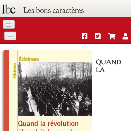
Les bons caractères
Accueil
Catalogue
QUAND
LA
Agenda
Commandes
Livres électroniques gratuits
Lettre d'information
Contact