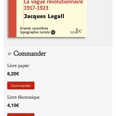
Commander
Livre papier
8,20€
Commander
Livre électronique
4,10€